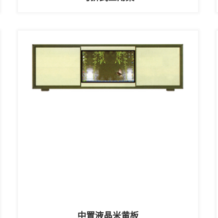
中置液晶米黄板