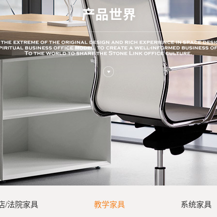
SPORT
SPORT
店/法院家具
教学家具
系统家具