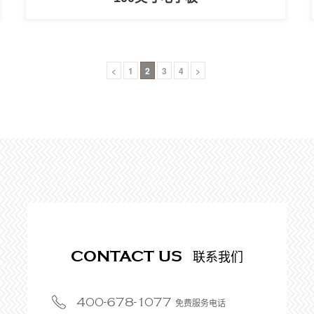
<
1
2
3
4
>
联系我们
CONTACT US
400-678-1077
免费服务电话