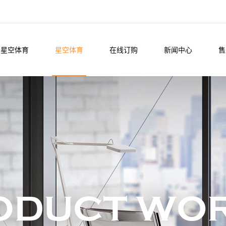
星空体育
星空体育
在线订购
新闻中心
售
·（中国）
·（中国）
官方网站
官方网站
XINGKONG
XINGKONG