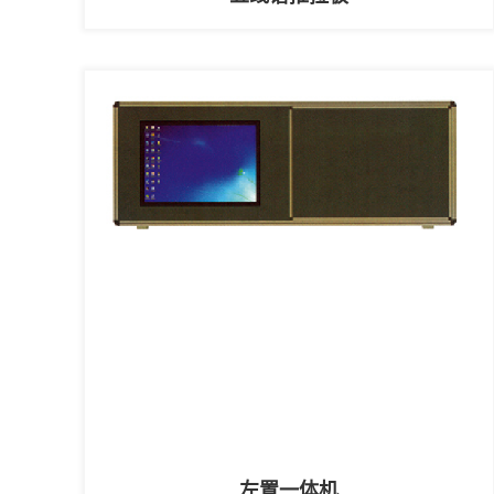
左置一体机