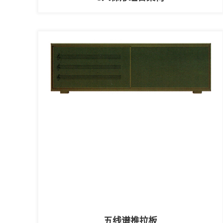
五线谱推拉板