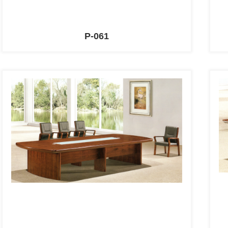
P-061