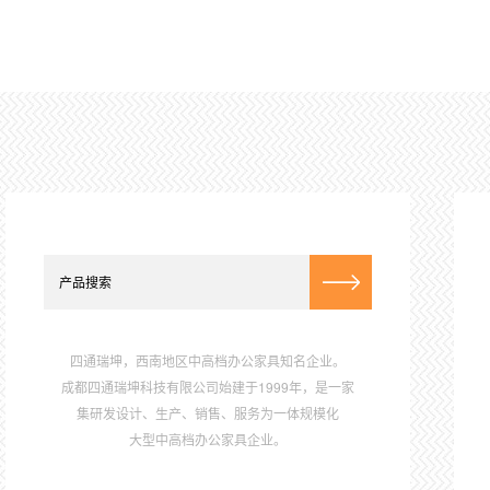
四通瑞坤，西南地区中高档办公家具知名企业。
成都四通瑞坤科技有限公司始建于1999年，是一家
集研发设计、生产、销售、服务为一体规模化
大型中高档办公家具企业。