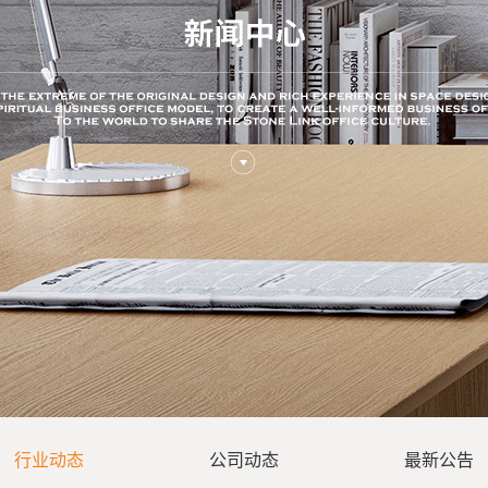
SPORT
SPORT
行业动态
公司动态
最新公告