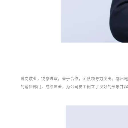
爱岗敬业，锐意进取，善于合作，团队领导力突出。鄂州
的销售部门，成绩显著，为公司员工树立了良好的形象并