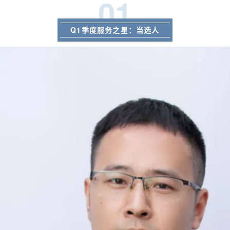
01
Q1季度服务之星：当选人