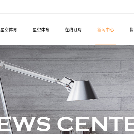
星空体育
星空体育
在线订购
新闻中心
售
·（中国）
·（中国）
官方网站
官方网站
XINGKONG
XINGKONG