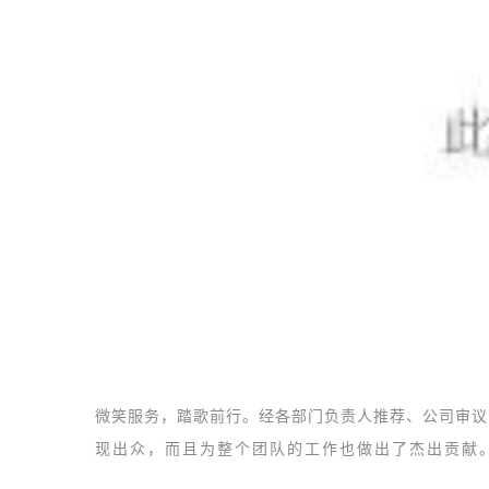
微笑服务，踏歌前行。
经各部门负责人推荐、公司审议
现出众，而且为整个团队的工作也做
出了杰出贡献