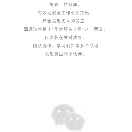
提高工作效率，
有效地激励
工作业绩突出、
综合表现优秀的员工，
四通瑞坤推出“季度服务之星”这一荣誉，
以表彰在关键成果、
团队协作、学习创新等多个领域
表现突出的小伙伴。