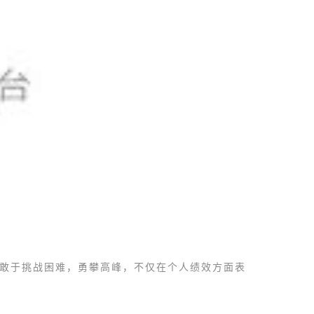
敢于挑战困难，勇攀高峰，不仅在个人绩效方面表