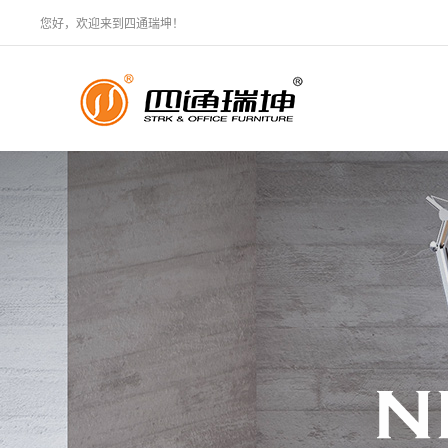
您好，欢迎来到四通瑞坤！