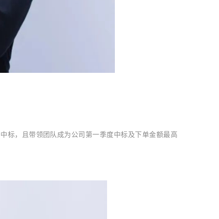
利中标，且带领团队成为公司第一季度中标及下单金额最高