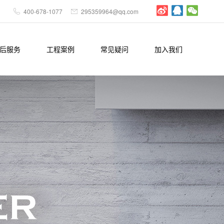
400-678-1077
295359964@qq.com
后服务
工程案例
常见疑问
加入我们