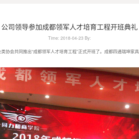
公司领导参加成都领军人才培育工程开班典礼
Time: 2018-04-23 By:
业类协会共同推出“成都领军人才培育工程”正式开班了。
成都四通瑞坤家具