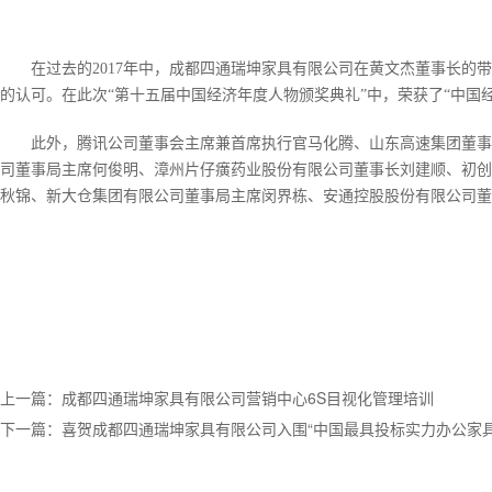
在过去的2017年中，成都四通瑞坤家具有限公司在黄文杰董事长
的认可。在此次“第十五届中国经济年度人物颁奖典礼”中，荣获了“
中国
此外，腾讯公司董事会主席兼首席执行官马化腾、山东高速集团董事
司董事局主席何俊明、漳州片仔癀药业股份有限公司董事长刘建顺、初创
秋锦、新大仓集团有限公司董事局主席闵界栋、安通控股股份有限公司董事兼
上一篇：成都四通瑞坤家具有限公司营销中心6S目视化管理培训
下一篇：喜贺成都四通瑞坤家具有限公司入围“中国最具投标实力办公家具