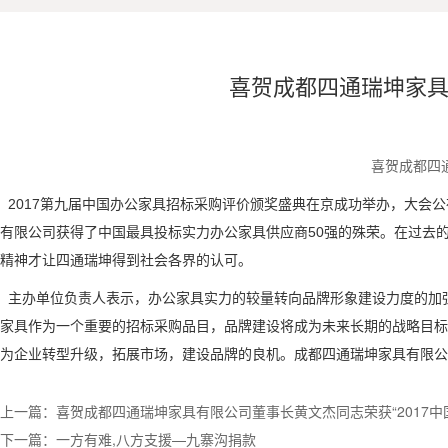
喜贺成都四通瑞坤家具
喜贺成都四通
2017第九届中国办公家具招标采购评价颁奖盛典在京成功举办，大会公
有限公司获得了
中国最具投标实力办公家具供应商50强的殊荣
。在过去
精神才让四通瑞坤得到社会各界的认可。
主办单位负责人表示，办公家具实力的较量转向品牌形象建设力度的加
家具作为一个重要的招标采购品目，品牌建设将成为未来长期的战略目标
为企业转型升级，拓展市场，建设品牌的良机。成都四通瑞坤家具有限公
上一篇：喜贺成都四通瑞坤家具有限公司董事长黄文杰同志荣获“2017中
下一篇：一方有难,八方支援—九寨沟捐款