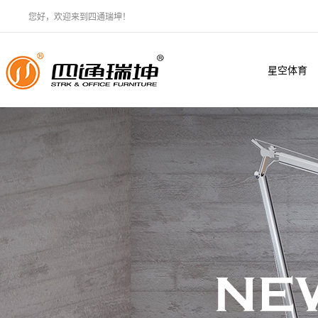
您好，欢迎来到四通瑞坤！
星空体育
·（中国）
官方网站
XINGKONG