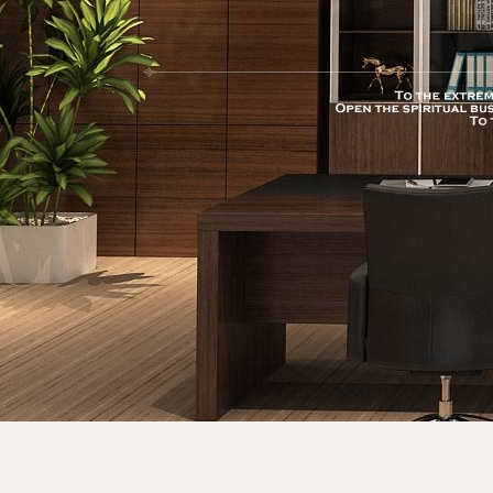
SPORT