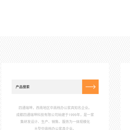
四通瑞坤，西南地区中高档办公家具知名企业。
成都四通瑞坤科技有限公司始建于1999年，是一家
集研发设计、生产、销售、服务为一体规模化
大型中高档办公家具企业。